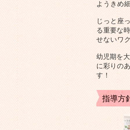
ようきめ
じっと座っ
る重要な
せないワ
幼児期を
に彩りの
す！
指導方