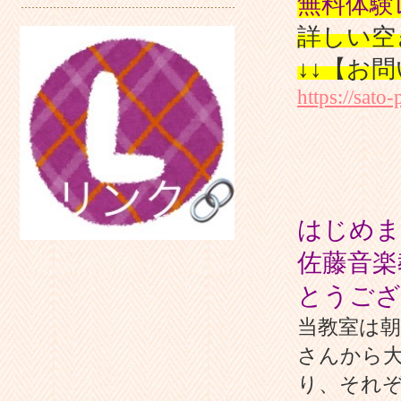
無料体験
詳しい空
↓↓【お
https://sato
はじめま
佐藤音楽
とうござ
当教室は
さんから
り、それ