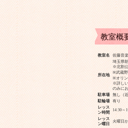
教室概
教室名
佐藤音
埼玉県朝
※北割
※武蔵野
所在地
※オリン
※詳し
のみに
駐車場
無し（
駐輪場
有り
レッス
14:30～1
ン時間
レッス
火曜日か
ン曜日