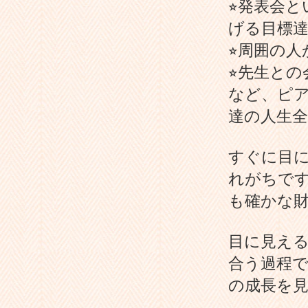
⭐︎発表会
げる目標
⭐︎周囲の
⭐︎先生と
など、ピ
達の人生
すぐに目
れがちで
も確かな
目に見え
合う過程
の成長を