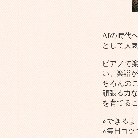
AIの時代
として人
ピアノで
い、楽譜
ちろんの
頑張る力
を育てる
⭐︎できる
⭐︎毎日コ